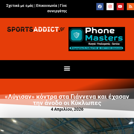
Σχετικά με εμάς |
Επικοινωνία
|
Γίνε
συνεργάτης
«Λύγισαν» κόντρα στα Γιάννενα και έχασαν
την άνοδο οι Κύκλωπες
4 Απριλίου, 2026