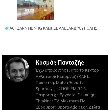
ΑΟ ΙΩΑΝΝΙΝΩΝ
,
ΚΥΚΛΩΠΕΣ ΑΛΕΞΑΝΔΡΟΥΠΟΛΗΣ
Κοσμάς Πανταζής
Έχω αποφοιτήσει από το Κέντρο
Αθλητικού Ρεπορτάζ (ΚΑΡ).
Πρακτική: Match Reports,
Sportday.gr, ΣΠΟΡ FM 94.6,
Onsports.gr. Εργασία: Dokari.gr,
Thrakinet TV, Maximum FM,
ΕβροSport, SportsAddict.gr, Δέλτα