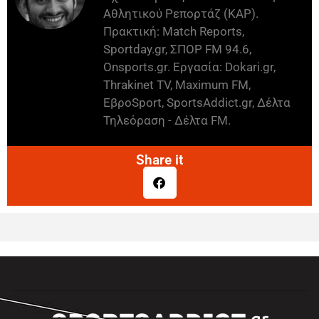
Αθλητικού Ρεπορτάζ (ΚΑΡ).
Πρακτική: Match Reports,
Sportday.gr, ΣΠΟΡ FM 94.6,
Onsports.gr. Εργασία: Dokari.gr,
Thrakinet TV, Maximum FM,
ΕβροSport, SportsAddict.gr, Δέλτα
Τηλεόραση - Δέλτα FM.
Share it