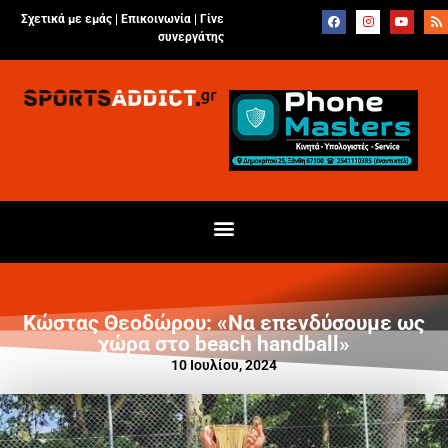
Σχετικά με εμάς |
Επικοινωνία
|
Γίνε
συνεργάτης
Κώστας Θεοδώρου: «Να επενδύσουμε ως
χώρα στο beach handball»
10 Ιουλίου, 2024