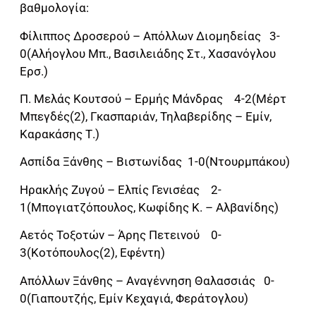
βαθμολογία:
Φίλιππος Δροσερού – Απόλλων Διομηδείας 3-
0(Αλήογλου Μπ., Βασιλειάδης Στ., Χασανόγλου
Ερσ.)
Π. Μελάς Κουτσού – Ερμής Μάνδρας 4-2(Μέρτ
Μπεγδές(2), Γκασπαριάν, Τηλαβερίδης – Εμίν,
Καρακάσης Τ.)
Ασπίδα Ξάνθης – Βιστωνίδας 1-0(Ντουρμπάκου)
Ηρακλής Ζυγού – Ελπίς Γενισέας 2-
1(Μπογιατζόπουλος, Κωφίδης Κ. – Αλβανίδης)
Αετός Τοξοτών – Άρης Πετεινού 0-
3(Κοτόπουλος(2), Εφέντη)
Απόλλων Ξάνθης – Αναγέννηση Θαλασσιάς 0-
0(Γιαπουτζής, Εμίν Κεχαγιά, Φεράτογλου)