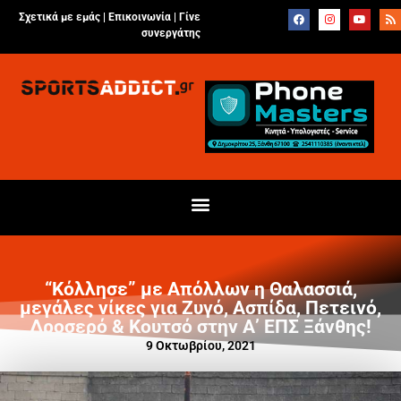
Σχετικά με εμάς |
Επικοινωνία
|
Γίνε
συνεργάτης
“Κόλλησε” με Απόλλων η Θαλασσιά,
μεγάλες νίκες για Ζυγό, Ασπίδα, Πετεινό,
Δροσερό & Κουτσό στην Α’ ΕΠΣ Ξάνθης!
9 Οκτωβρίου, 2021