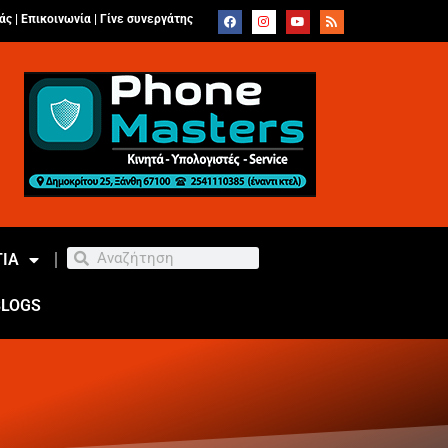
άς |
Επικοινωνία
|
Γίνε συνεργάτης
ΙΑ
BLOGS