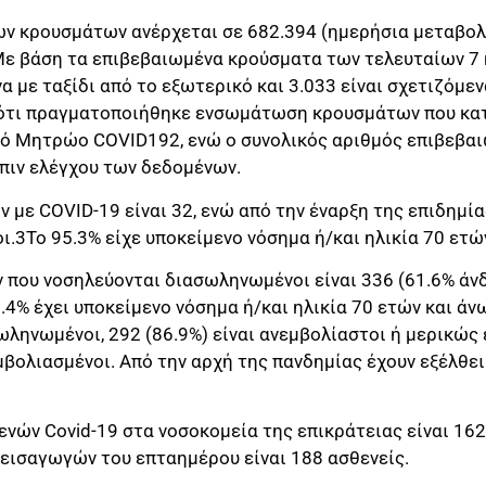
ων κρουσμάτων ανέρχεται σε 682.394 (ημερήσια μεταβολή
Με βάση τα επιβεβαιωμένα κρούσματα των τελευταίων 7
 με ταξίδι από το εξωτερικό και 3.033 είναι σχετιζόμε
 ότι πραγματοποιήθηκε ενσωμάτωση κρουσμάτων που κα
κό Μητρώο COVID192, ενώ ο συνολικός αριθμός επιβεβ
πιν ελέγχου των δεδομένων.
ν με COVID-19 είναι 32, ενώ από την έναρξη της επιδημί
ι.3Το 95.3% είχε υποκείμενο νόσημα ή/και ηλικία 70 ετώ
 που νοσηλεύονται διασωληνωμένοι είναι 336 (61.6% άνδ
80.4% έχει υποκείμενο νόσημα ή/και ηλικία 70 ετών και ά
ληνωμένοι, 292 (86.9%) είναι ανεμβολίαστοι ή μερικώς 
μβολιασμένοι. Από την αρχή της πανδημίας έχουν εξέλθει
ενών Covid-19 στα νοσοκομεία της επικράτειας είναι 16
 εισαγωγών του επταημέρου είναι 188 ασθενείς.