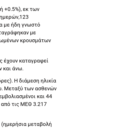
 +0.5%), εκ των
 ημερών,123
να με ήδη γνωστό
ταγράφηκαν με
αιωμένων κρουσμάτων
ας έχουν καταγραφεί
ν και άνω.
ρες). Η διάμεση ηλικία
νω. Μεταξύ των ασθενών
εμβολιασμένοι και 44
 από τις ΜΕΘ 3.217
2 (ημερήσια μεταβολή