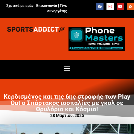
Σχετικά με εμάς |
Επικοινωνία
|
Γίνε
συνεργάτης
Κερδισμένος και της 6ης στροφής των Play
Out ο Σπάρτακος ισοπαλίες με γκολ σε
Θρυλόριο και Κόσμιο!
28 Μαρτίου, 2025