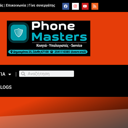
άς |
Επικοινωνία
|
Γίνε συνεργάτης
ΙΑ
BLOGS