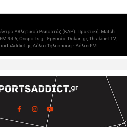
έντρο Αθλητικού Ρεπορτάζ (ΚΑΡ). Πρακτική: Match
FM 94.6, Onsports.gr. Εργασία: Dokari.gr, Thrakinet TV,
ortsAddict.gr, Δέλτα Τηλεόραση - Δέλτα FM.