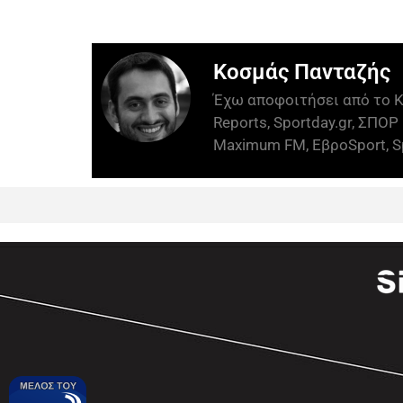
Κοσμάς Πανταζής
Έχω αποφοιτήσει από το Κ
Reports, Sportday.gr, ΣΠΟΡ 
Maximum FM, ΕβροSport, Sp