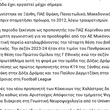
άδα έχει εργαστεί μέχρι σήμερα.
νίστηκε σε Ξάνθη, ΠΑΕ Θράκη, Παναιτωλικό, Μακεδονικό
 πριν σταματήσει πρόωρα, το 2012, λόγω τραυματισμών.
ή περίοδο ξεκίνησε ως προπονητής του ΠΑΣ Κορίνθου από
μπτη αγωνιστική για να προσληφθεί από την ΑΕ Μυκόνου
τική πορεία καταλαμβάνοντας την τέταρτη θέση του βα
νικής. Την σεζόν 2023-24 ήταν στο τιμόνι του Πανθρακικ
τη θέση του Πρώτου Ομίλου της Γ Εθνικής ενώ την σεζόν
 πρωτάθλημα αυτή τη φορά με την ομάδα της Δόξας Δράμα
επίσης ως πρώτος προπονητής στην Κ19 της Ξάνθης ενώ
άκη στην Δόξα Δράμας και του Παύλου Δερμιτζάκη στην
ροιας στη Football League
υδές του νέου προπονητή των Κόκκινων της Χαλάστρας δε
δο καθώς είναι Αριστούχος Απόφοιτος του τμήματος Ψυχ
ε διάκριση στη Γνωστική Νευροψυχολογία από το Universi