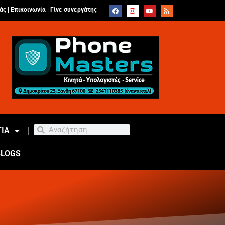
άς |
Επικοινωνία
|
Γίνε συνεργάτης
ΙΑ
BLOGS