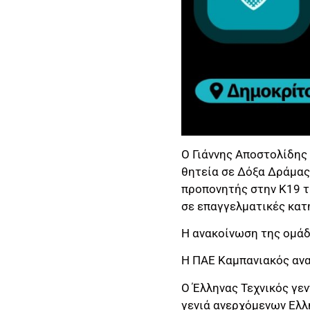
Ο Γιάννης Αποστολίδης
θητεία σε Δόξα Δράμας,
προπονητής στην Κ19 τ
σε επαγγελματικές κατ
Η ανακοίνωση της ομάδ
Η ΠΑΕ Καμπανιακός ανα
Ο Έλληνας Τεχνικός γε
γενιά ανερχόμενων Ελλ