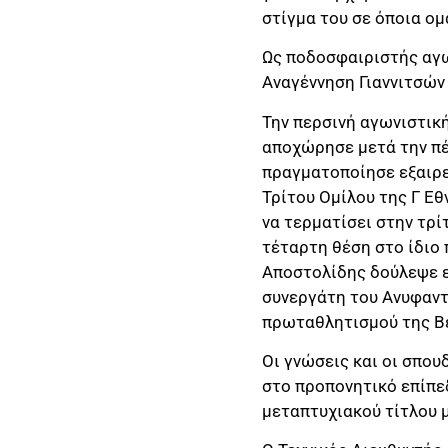
στίγμα του σε όποια ομ
Ως ποδοσφαιριστής αγω
Αναγέννηση Γιαννιτσών
Την περσινή αγωνιστικ
αποχώρησε μετά την πέ
πραγματοποίησε εξαιρε
Τρίτου Ομίλου της Γ Εθ
να τερματίσει στην τρί
τέταρτη θέση στο ίδιο
Αποστολίδης δούλεψε 
συνεργάτη του Ανυφαντ
πρωταθλητισμού της Βέ
Οι γνώσεις και οι σπο
στο προπονητικό επίπε
μεταπτυχιακού τίτλου μ