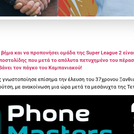
 βήμα και να προπονήσει ομάδα της Super League 2 είνα
ποστολίδης που μετά το απόλυτα πετυχημένο του πέρα
άνει τον πάγκο του Καμπανιακού!
 γνωστοποίησε επίσημα την έλευση του 37χρονου Ξανθιώ
ύτση, με ανακοίνωση μια ώρα μετά τα μεσάνυχτα της Τετ