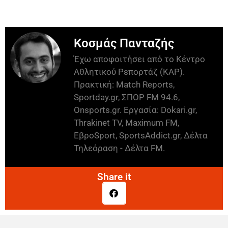
Κοσμάς Πανταζής
Έχω αποφοιτήσει από το Κέντρο
Αθλητικού Ρεπορτάζ (ΚΑΡ).
Πρακτική: Match Reports,
Sportday.gr, ΣΠΟΡ FM 94.6,
Onsports.gr. Εργασία: Dokari.gr,
Thrakinet TV, Maximum FM,
ΕβροSport, SportsAddict.gr, Δέλτα
Τηλεόραση - Δέλτα FM.
Share it