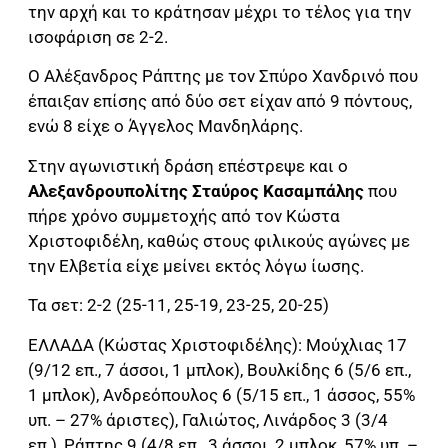
την αρχή και το κράτησαν μέχρι το τέλος για την
ισοφάριση σε 2-2.
Ο Αλέξανδρος Ράπτης με τον Σπύρο Χανδρινό που
έπαιξαν επίσης από δύο σετ είχαν από 9 πόντους,
ενώ 8 είχε ο Άγγελος Μανδηλάρης.
Στην αγωνιστική δράση επέστρεψε και ο
Αλεξανδρουπολίτης Σταύρος Κασαμπάλης
που
πήρε χρόνο συμμετοχής από τον Κώστα
Χριστοφιδέλη, καθώς στους φιλικούς αγώνες με
την Ελβετία είχε μείνει εκτός λόγω ίωσης.
Τα σετ: 2-2 (25-11, 25-19, 23-25, 20-25)
ΕΛΛΑΔΑ (Κώστας Χριστοφιδέλης): Μούχλιας 17
(9/12 επ., 7 άσσοι, 1 μπλοκ), Βουλκίδης 6 (5/6 επ.,
1 μπλοκ), Ανδρεόπουλος 6 (5/15 επ., 1 άσσος, 55%
υπ. – 27% άριστες), Γαλιώτος, Λινάρδος 3 (3/4
επ.), Ράπτης 9 (4/8 επ., 3 άσσοι, 2 μπλοκ, 57% υπ. –