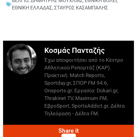
ΒΕΛΓΙΟ
,
ΔΗΜΗΤΡΗΣ ΜΟΥΧΛΙΑΣ
,
ΕΘΝΙΚΗ ΒΟΛΕΪ
,
ΕΘΝΙΚΗ ΕΛΛΑΔΑΣ
,
ΣΤΑΥΡΟΣ ΚΑΣΑΜΠΑΛΗΣ
Κοσμάς Πανταζής
Έχω αποφοιτήσει από το Κέντρο
Αθλητικού Ρεπορτάζ (ΚΑΡ).
Πρακτική: Match Reports,
Sportday.gr, ΣΠΟΡ FM 94.6,
Onsports.gr. Εργασία: Dokari.gr,
Thrakinet TV, Maximum FM,
ΕβροSport, SportsAddict.gr, Δέλτα
Τηλεόραση - Δέλτα FM.
Share it