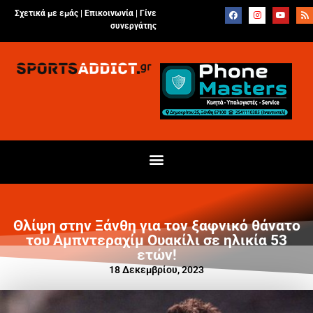
Σχετικά με εμάς |
Επικοινωνία
|
Γίνε
συνεργάτης
Θλίψη στην Ξάνθη για τον ξαφνικό θάνατο
του Αμπντεραχίμ Ουακίλι σε ηλικία 53
ετών!
18 Δεκεμβρίου, 2023