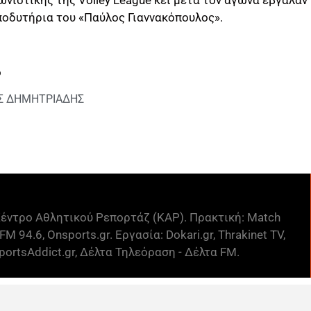
ποδυτήρια του «Παύλος Γιαννακόπουλος».
Σ ΔΗΜΗΤΡΙΑΔΗΣ
έντρο Αθλητικού Ρεπορτάζ (ΚΑΡ). Πρακτική: Match
FM 94.6, Onsports.gr. Εργασία: Dokari.gr, Thrakinet TV,
ortsAddict.gr, Δέλτα Τηλεόραση - Δέλτα FM.