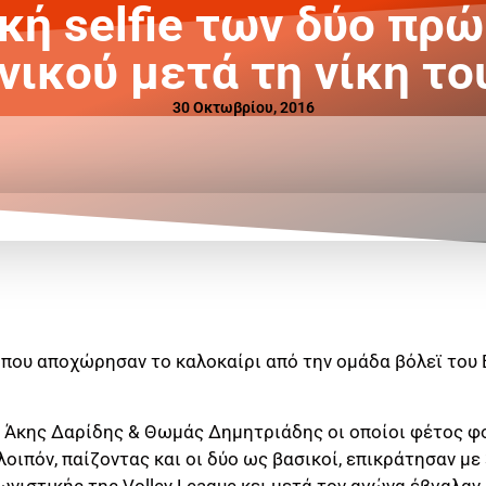
κή selfie των δύο πρ
νικού μετά τη νίκη του
30 Οκτωβρίου, 2016
 που αποχώρησαν το καλοκαίρι από την ομάδα βόλεϊ του 
ι Άκης Δαρίδης & Θωμάς Δημητριάδης οι οποίοι φέτος φ
οιπόν, παίζοντας και οι δύο ως βασικοί, επικράτησαν με
νιστικής της Volley League κει μετά τον αγώνα έβγαλαν μ