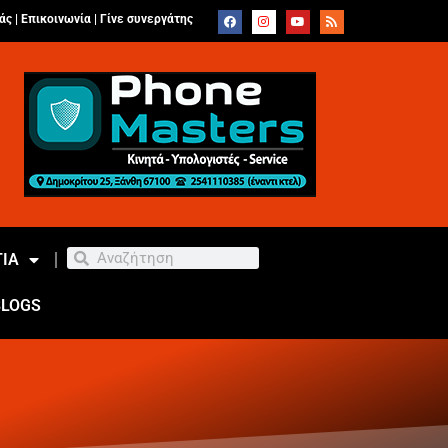
άς |
Επικοινωνία
|
Γίνε συνεργάτης
ΙΑ
BLOGS