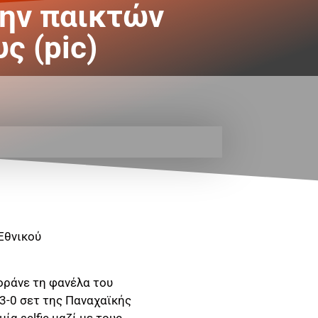
ώην παικτών
ς (pic)
Εθνικού
οράνε τη φανέλα του
 3-0 σετ της Παναχαϊκής
ία selfie μαζί με τους