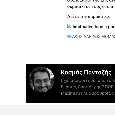
συμπαίκτες τους στα α
Δείτε την παρακάτω:
ΑΚΗΣ ΔΑΡΙΔΗΣ
,
ΘΩΜΑ
Κοσμάς Πανταζής
Έχω αποφοιτήσει από το Κ
Reports, Sportday.gr, ΣΠΟΡ 
Maximum FM, ΕβροSport, Sp