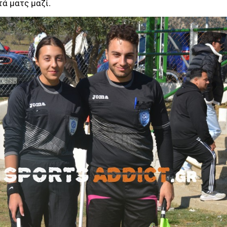
τά ματς μαζί.