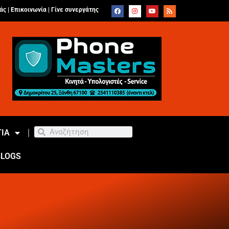
άς |
Επικοινωνία
|
Γίνε συνεργάτης
ΙΑ
BLOGS