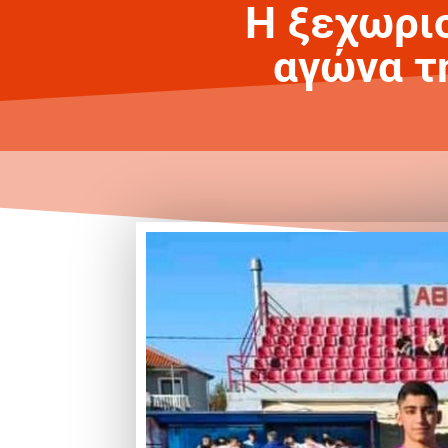
Η ξεχωρισ
αγώνα τ