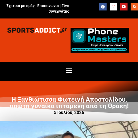
Σχετικά με εμάς |
Επικοινωνία
|
Γίνε
συνεργάτης
Η Ξανθιώτισσα Φωτεινή Αποστολίδου,
πρώτη γυναίκα ιπτάμενη από τη Θράκη!
5 Ιουλίου, 2026