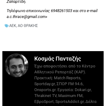
Ζαπαρτίδη.
Τηλέφωνο επικοινωνίας 6948261503 και στο e-mail
a.c.thrace@gmail.com
»
ΑΕΚ
,
ΑΟ ΘΡΑΚΗΣ
Κοσμάς Πανταζής
Έχω αποφοιτήσει από το Κέντρο
Αθλητικού Ρεπορτάζ (ΚΑΡ).
Πρακτική: Match Reports,
Sportday.gr, ΣΠΟΡ FM 94.6,
Onsports.gr. Εργασία: Dokari.gr,
Thrakinet TV, Maximum FM,
ΕβροSport, SportsAddict.gr, Δέλτα