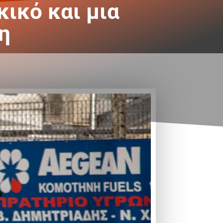
ικό και μια
η