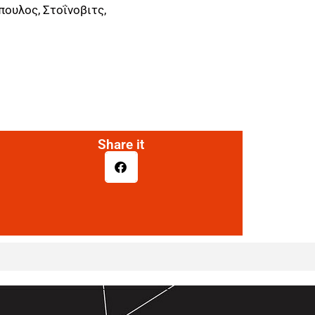
ουλος, Στοΐνοβιτς,
Share it