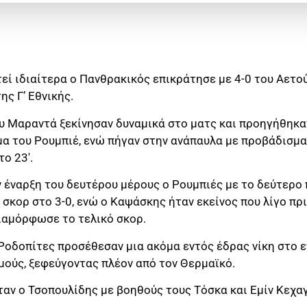
εί ιδιαίτερα ο Πανθρακικός επικράτησε με 4-0 του Αετο
ης Γ’ Εθνικής.
ου Μαραντά ξεκίνησαν δυναμικά στο ματς και προηγήθηκα
μα του Ρουμπιέ, ενώ πήγαν στην ανάπαυλα με προβάδισμα
ο 23′.
 έναρξη του δευτέρου μέρους ο Ρουμπιές με το δεύτερο
 σκορ στο 3-0, ενώ ο Καψάσκης ήταν εκείνος που λίγο πρι
διαμόρφωσε το τελικό σκορ.
Ροδοπίτες προσέθεσαν μια ακόμα εντός έδρας νίκη στο ε
μούς, ξεφεύγοντας πλέον από τον Θερμαϊκό.
αν ο Τσοπουλίδης με βοηθούς τους Τόσκα και Εμίν Κεχαγ