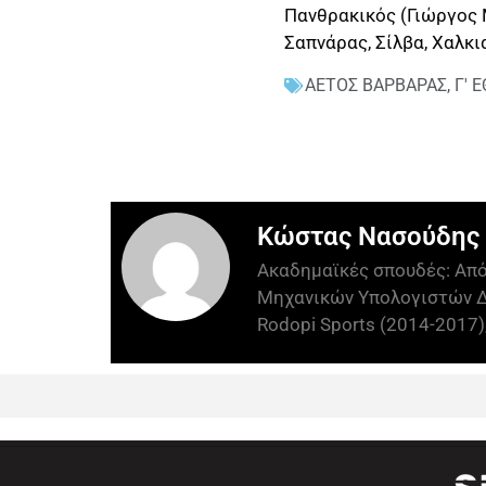
Πανθρακικός (Γιώργος 
Σαπνάρας, Σίλβα, Χαλκι
ΑΕΤΟΣ ΒΑΡΒΑΡΑΣ
,
Γ' 
Κώστας Νασούδης
Ακαδημαϊκές σπουδές: Απ
Μηχανικών Υπολογιστών Δ
Rodopi Sports (2014-2017),