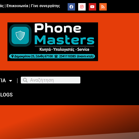
άς |
Επικοινωνία
|
Γίνε συνεργάτης
ΙΑ
BLOGS