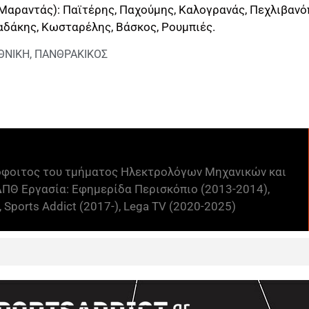
Μαραντάς): Παϊτέρης, Παχούμης, Καλογρανάς, Πεχλιβανόπ
αδάκης, Κωσταρέλης, Βάσκος, Ρουμπιές.
ΕΘΝΙΚΗ
,
ΠΑΝΘΡΑΚΙΚΟΣ
όφοιτος του τμήματος Ηλεκτρολόγων Μηχανικών και
ΠΘ Εργασία: Εφημερίδα Περισκόπιο (2013-2014),
 Sports Addict (2017-), Lega TV (2020-2025)