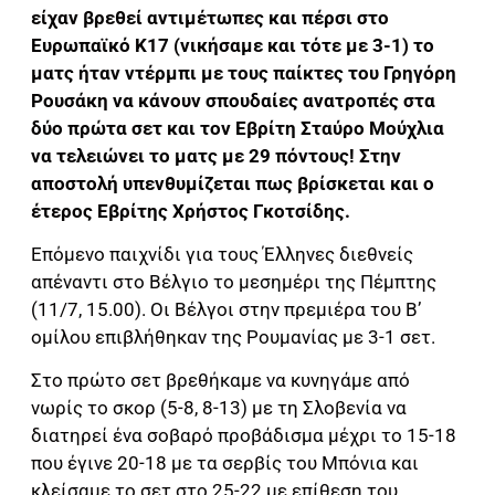
είχαν βρεθεί αντιμέτωπες και πέρσι στο
Ευρωπαϊκό Κ17 (νικήσαμε και τότε με 3-1) το
ματς ήταν ντέρμπι με τους παίκτες του Γρηγόρη
Ρουσάκη να κάνουν σπουδαίες ανατροπές στα
δύο πρώτα σετ και τον Εβρίτη Σταύρο Μούχλια
να τελειώνει το ματς με 29 πόντους! Στην
αποστολή υπενθυμίζεται πως βρίσκεται και ο
έτερος Εβρίτης Χρήστος Γκοτσίδης.
Επόμενο παιχνίδι για τους Έλληνες διεθνείς
απέναντι στο Βέλγιο το μεσημέρι της Πέμπτης
(11/7, 15.00). Οι Βέλγοι στην πρεμιέρα του Β’
ομίλου επιβλήθηκαν της Ρουμανίας με 3-1 σετ.
Στο πρώτο σετ βρεθήκαμε να κυνηγάμε από
νωρίς το σκορ (5-8, 8-13) με τη Σλοβενία να
διατηρεί ένα σοβαρό προβάδισμα μέχρι το 15-18
που έγινε 20-18 με τα σερβίς του Μπόνια και
κλείσαμε το σετ στο 25-22 με επίθεση του