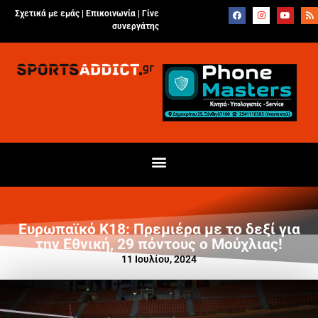
Σχετικά με εμάς |
Επικοινωνία
|
Γίνε
συνεργάτης
Ευρωπαϊκό Κ18: Πρεμιέρα με το δεξί για
την Εθνική, 29 πόντους ο Μούχλιας!
11 Ιουλίου, 2024