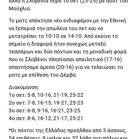
αλλά η Σλοβενία πήρε το σετ (23-25) με άουτ του
Μούχλια.
Το ματς απέκτησε νέο ενδιαφέρον με την Εθνική
να ξεπερνά την απώλεια του σετ και να
μετατρέπει το 10-10 σε 14-10. Από εκείνο το
σημείο η διαφορά ήταν συνεχώς μεταξύ
τεσσάρων και δύο πόντων και τη μοναδική φορά
που οι Σλοβένοι πλησίασαν απειλητικά (17-16)
απαντήσαμε άμεσα (20-16) για να τελειώσει το
ματς με επίθεση του Δέρβα.
Διακύμανση:
1ο σετ: 5-8, 10-16, 21-19, 25-22
2ο σετ: 7-8, 16-15, 19-21, 25-23
3ο σετ: 6-8, 9-16, 16-21, 23-25
4ο σετ: 8-6, 16-12, 21-17, 25-21
*Οι πόντοι της Ελλάδας προήλθαν από 3 άσσους,
54 επιθέσεις, 9 μπλοκ και 32 λάθη αντιπάλων και