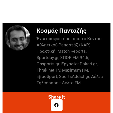
Κοσμάς Πανταζής
Έχω αποφοιτήσει από το Κέντρο
Αθλητικού Ρεπορτάζ (ΚΑΡ).
Πρακτική: Match Reports,
Sportday.gr, ΣΠΟΡ FM 94.6,
Onsports.gr. Εργασία: Dokari.gr,
Thrakinet TV, Maximum FM,
ΕβροSport, SportsAddict.gr, Δέλτα
Τηλεόραση - Δέλτα FM.
Share it