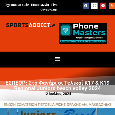
Σχετικά με εμάς |
Επικοινωνία
|
Γίνε
συνεργάτης
ΕΣΠΕΘΡ: Στο Φανάρι οι Τελικοί Κ17 & Κ19
Regional Juniors beach volley 2024
12 Ιουλίου, 2024