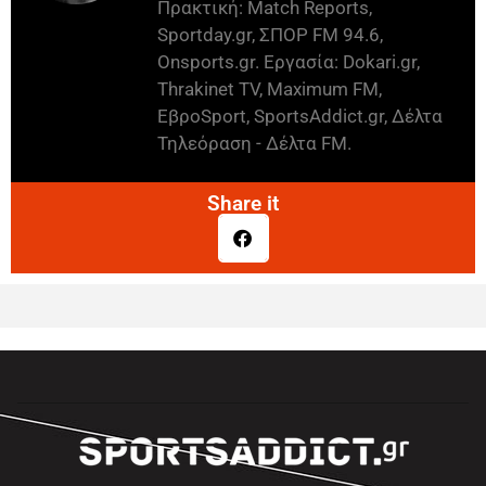
Πρακτική: Match Reports,
Sportday.gr, ΣΠΟΡ FM 94.6,
Onsports.gr. Εργασία: Dokari.gr,
Thrakinet TV, Maximum FM,
ΕβροSport, SportsAddict.gr, Δέλτα
Τηλεόραση - Δέλτα FM.
Share it