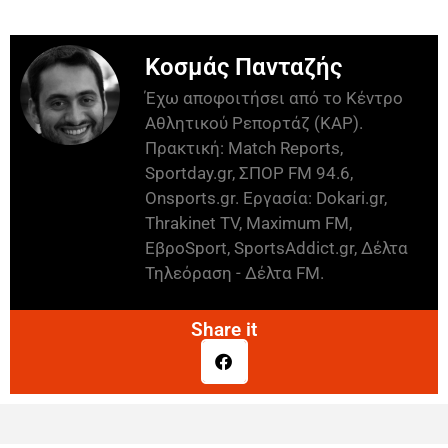
Κοσμάς Πανταζής
Έχω αποφοιτήσει από το Κέντρο
Αθλητικού Ρεπορτάζ (ΚΑΡ).
Πρακτική: Match Reports,
Sportday.gr, ΣΠΟΡ FM 94.6,
Onsports.gr. Εργασία: Dokari.gr,
Thrakinet TV, Maximum FM,
ΕβροSport, SportsAddict.gr, Δέλτα
Τηλεόραση - Δέλτα FM.
Share it