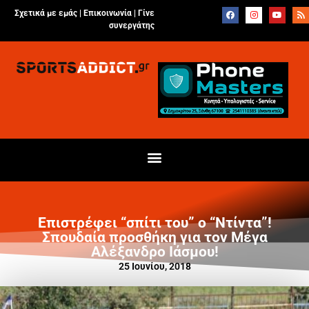
Σχετικά με εμάς |
Επικοινωνία
|
Γίνε
συνεργάτης
Επιστρέφει “σπίτι του” ο “Ντίντα”!
Σπουδαία προσθήκη για τον Μέγα
Αλέξανδρο Ιάσμου!
25 Ιουνίου, 2018