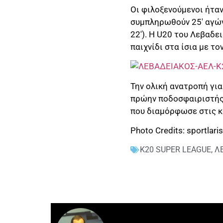
Οι φιλοξενούμενοι ήτα
συμπληρωθούν 25′ αγώνα
22′). Η U20 του Λεβαδε
παιχνίδι στα ίσια με το
Την ολική ανατροπή γι
πρώην ποδοσφαιριστής 
που διαμόρφωσε στις κ
Photo Credits: sportlari
Κ20 SUPER LEAGUE
,
Λ