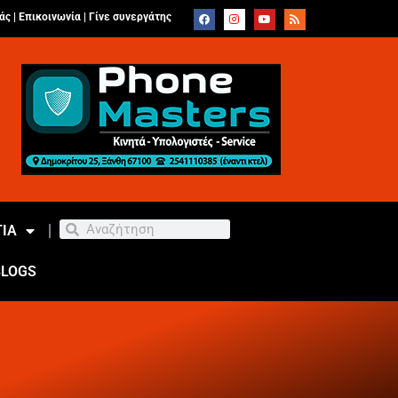
άς |
Επικοινωνία
|
Γίνε συνεργάτης
ΙΑ
BLOGS