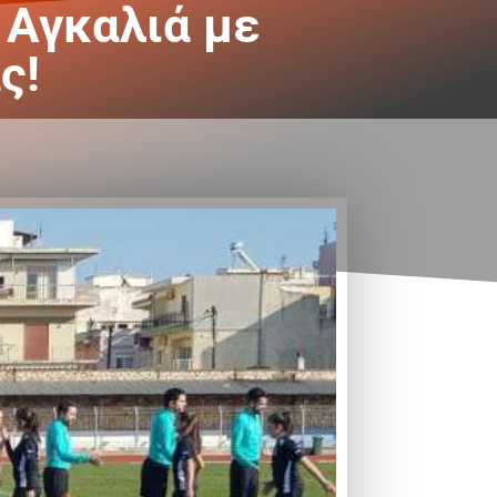
 Αγκαλιά με
ς!