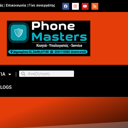
άς |
Επικοινωνία
|
Γίνε συνεργάτης
ΙΑ
BLOGS