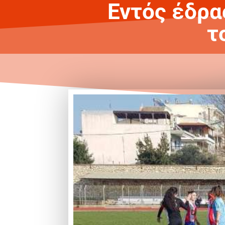
Εντός έδρα
τ