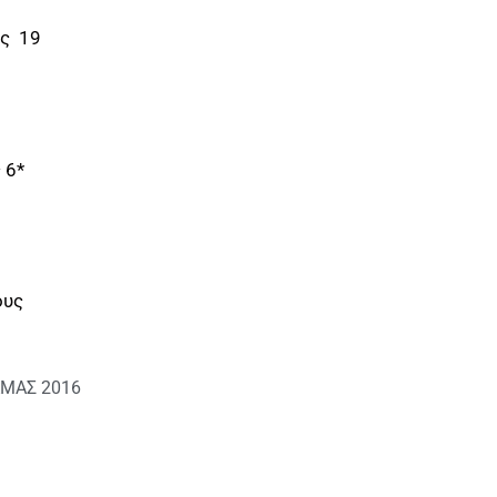
άς 19
 6*
ους
ΜΑΣ 2016