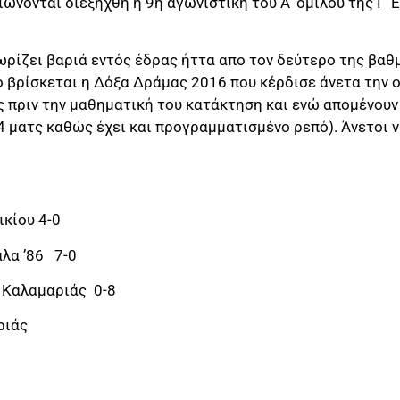
ώνονται διεξήχθη η 9η αγωνιστική του Α’ ομίλου της Γ’ 
ωρίζει βαριά εντός έδρας ήττα απο τον δεύτερο της βαθ
ο βρίσκεται η Δόξα Δράμας 2016 που κέρδισε άνετα την 
ες πριν την μαθηματική του κατάκτηση και ενώ απομένουν
 ματς καθώς έχει και προγραμματισμένο ρεπό). Άνετοι νί
ικίου 4-0
άλα ’86 7-0
 Καλαμαριάς 0-8
ριάς