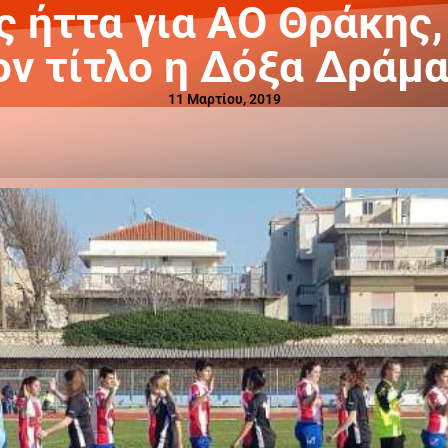
ς ήττα για ΑΟ Θράκης,
ον τίτλο η Δόξα Δράμα
11 Μαρτίου, 2019