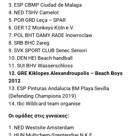
3. ESP CBMP Ciudad de Malaga
4. NED TSHV Camelot
5. POR GRD Leça – SPAR
6. GER 12 Monkeys Köln e.V.
7. POL BHT DAMY RADE Inowroclaw
8. SRB BHC 2areg
9. SVK SPORT CLUB Senec Seniori
10. DEN HEI Beach handball
11. SUI BHV Wasserschloss
12. GRE Kiklopes Alexandroupolis – Beach Boys
2012
13. ESP Pinturas Andalucía BM Playa Sevilla
(Defending Champions 2019)
14. tbc Wildcard team organise
Οι ομάδες στις γυναίκες:
1. NED Westsite Amsterdam
2. HUN Multichem-Szentendrei N.K.E.