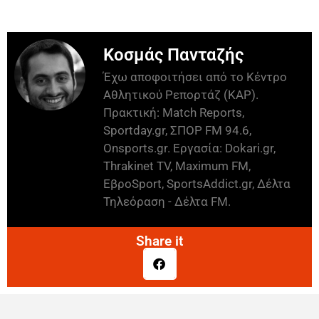
Κοσμάς Πανταζής
Έχω αποφοιτήσει από το Κέντρο
Αθλητικού Ρεπορτάζ (ΚΑΡ).
Πρακτική: Match Reports,
Sportday.gr, ΣΠΟΡ FM 94.6,
Onsports.gr. Εργασία: Dokari.gr,
Thrakinet TV, Maximum FM,
ΕβροSport, SportsAddict.gr, Δέλτα
Τηλεόραση - Δέλτα FM.
Share it