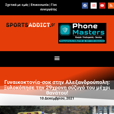
Σχετικά με εμάς |
Επικοινωνία
|
Γίνε
συνεργάτης
Γυναικοκτονία-σοκ στην Αλεξανδρούπολη:
Ξυλοκόπησε την 29χρονη σύζυγό του μέχρι
θανάτου!
10 Δεκεμβρίου, 2021