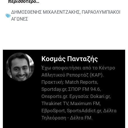
περισσότερο…
ΔΗΜΟΣΘΕΝΗΣ ΜΙΧΑΛΕΝΤΖΑΚΗΣ
,
ΠΑΡΑΟΛΥΜΠΙΑΚΟΙ
ΑΓΩΝΕΣ
Κοσμάς Πανταζής
Έχω αποφοιτήσει από το Κέντρο
Αθλητικού Ρεπορτάζ (ΚΑΡ).
Πρακτική: Match Reports,
Sportday.gr, ΣΠΟΡ FM 94.6,
Onsports.gr. Εργασία: Dokari.gr,
Thrakinet TV, Maximum FM,
ΕβροSport, SportsAddict.gr, Δέλτα
Τηλεόραση - Δέλτα FM.