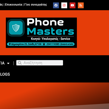
άς |
Επικοινωνία
|
Γίνε συνεργάτης
ΙΑ
BLOGS