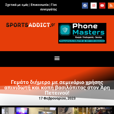
Σχετικά με εμάς |
Επικοινωνία
|
Γίνε
συνεργάτης
Γεμάτο διήμερο με σεμινάριο χρήσης
απινιδωτή και κοπή βασιλόπιτας στον Άρη
Πετεινού!
17 Φεβρουαρίου, 2023