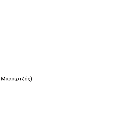
1′ Μπακιρτζής)