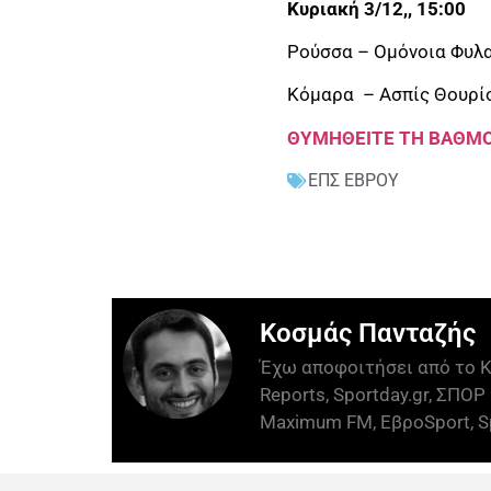
Κυριακή 3/12,, 15:00
Ρούσσα – Ομόνοια Φυλα
Κόμαρα – Ασπίς Θουρίο
ΘΥΜΗΘΕΙΤΕ ΤΗ ΒΑΘΜΟ
ΕΠΣ ΕΒΡΟΥ
Κοσμάς Πανταζής
Έχω αποφοιτήσει από το Κ
Reports, Sportday.gr, ΣΠΟΡ 
Maximum FM, ΕβροSport, Sp