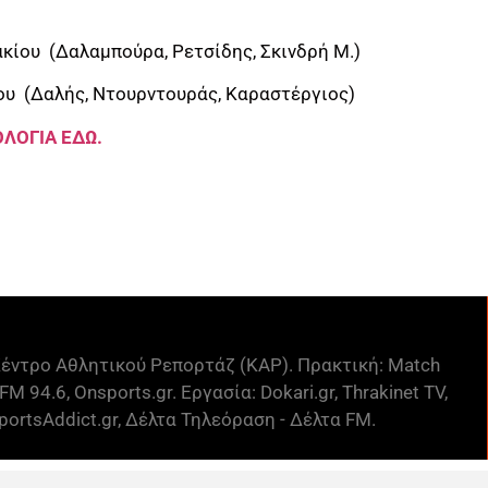
κίου (Δαλαμπούρα, Ρετσίδης, Σκινδρή Μ.)
υ (Δαλής, Ντουρντουράς, Καραστέργιος)
ΛΟΓΙΑ ΕΔΩ.
έντρο Αθλητικού Ρεπορτάζ (ΚΑΡ). Πρακτική: Match
FM 94.6, Onsports.gr. Εργασία: Dokari.gr, Thrakinet TV,
ortsAddict.gr, Δέλτα Τηλεόραση - Δέλτα FM.