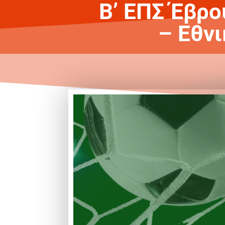
Β’ ΕΠΣ Έβρο
– Εθνι