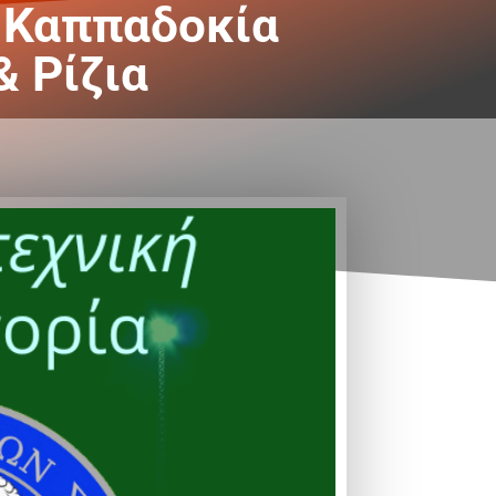
ι Καππαδοκία
& Ρίζια