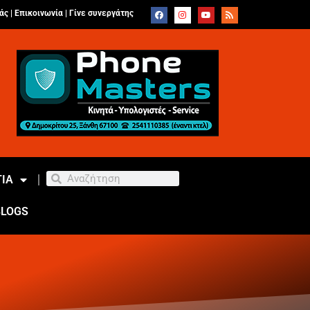
άς |
Επικοινωνία
|
Γίνε συνεργάτης
ΙΑ
BLOGS