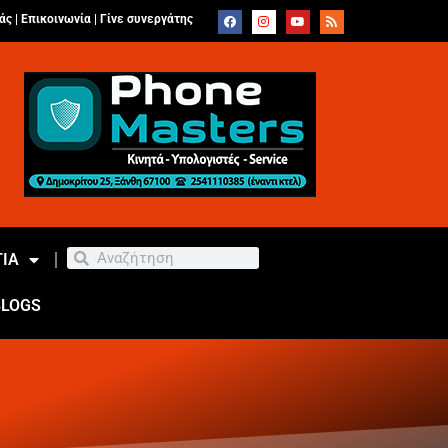
άς |
Επικοινωνία
|
Γίνε συνεργάτης
ΙΑ
BLOGS