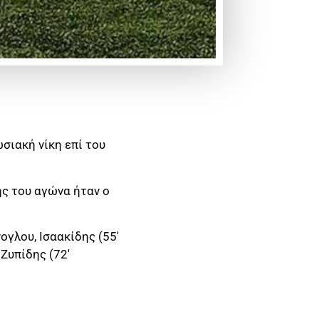
σιακή νίκη επί του
ς του αγώνα ήταν ο
ογλου, Ισαακίδης (55′
 Ζυπίδης (72′