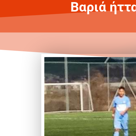
Βαριά ήττα