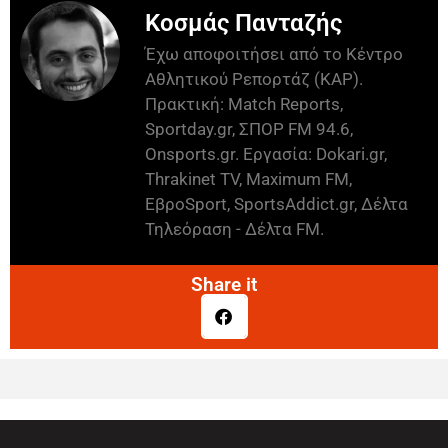
Κοσμάς Πανταζής
Έχω αποφοιτήσει από το Κέντρο
Αθλητικού Ρεπορτάζ (ΚΑΡ).
Πρακτική: Match Reports,
Sportday.gr, ΣΠΟΡ FM 94.6,
Onsports.gr. Εργασία: Dokari.gr,
Thrakinet TV, Maximum FM,
ΕβροSport, SportsAddict.gr, Δέλτα
Τηλεόραση - Δέλτα FM.
Share it