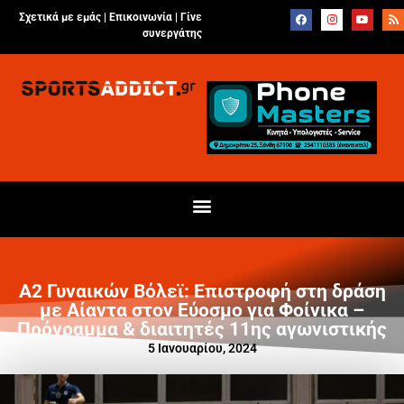
Σχετικά με εμάς |
Επικοινωνία
|
Γίνε
συνεργάτης
Α2 Γυναικών Βόλεϊ: Επιστροφή στη δράση
με Αίαντα στον Εύοσμο για Φοίνικα –
Πρόγραμμα & διαιτητές 11ης αγωνιστικής
5 Ιανουαρίου, 2024