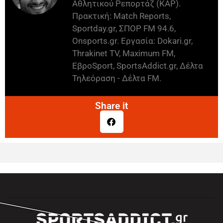
Αθλητικού Ρεπορτάζ (ΚΑΡ).
Πρακτική: Match Reports,
Sportday.gr, ΣΠΟΡ FM 94.6,
Onsports.gr. Εργασία: Dokari.gr,
Thrakinet TV, Maximum FM,
ΕβροSport, SportsAddict.gr, Δέλτα
Τηλεόραση - Δέλτα FM.
Share it