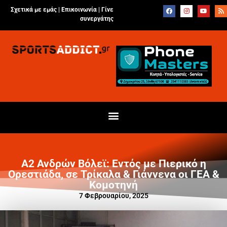
Σχετικά με εμάς |
Επικοινωνία
|
Γίνε
συνεργάτης
Α2 Ανδρών Βόλεϊ: Εντός με Πιερικό η
Ορεστιάδα, σε Τρίκαλα & Γιάννενα οι ΓΕΑ &
Κομοτηνή
7 Φεβρουαρίου, 2025