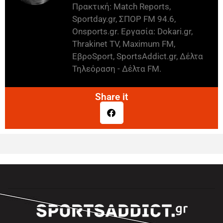
Πρακτική: Match Reports,
Sportday.gr, ΣΠΟΡ FM 94.6,
Onsports.gr. Εργασία: Dokari.gr,
Thrakinet TV, Maximum FM,
ΕβροSport, SportsAddict.gr, Δέλτα
Τηλεόραση - Δέλτα FM.
Share it