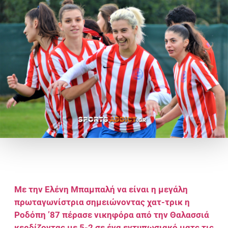
Με την Ελένη Μπαμπαλή να είναι η μεγάλη
πρωταγωνίστρια σημειώνοντας χατ-τρικ η
Ροδόπη ’87 πέρασε νικηφόρα από την Θαλασσιά
κερδίζοντας με 5-2 σε ένα εντυπωσιακό ματς τις