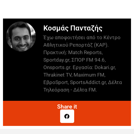
Κοσμάς Πανταζής
Έχω αποφοιτήσει από το Κέντρο
Αθλητικού Ρεπορτάζ (ΚΑΡ).
Πρακτική: Match Reports,
Sportday.gr, ΣΠΟΡ FM 94.6,
Onsports.gr. Εργασία: Dokari.gr,
Thrakinet TV, Maximum FM,
ΕβροSport, SportsAddict.gr, Δέλτα
Τηλεόραση - Δέλτα FM.
Share it