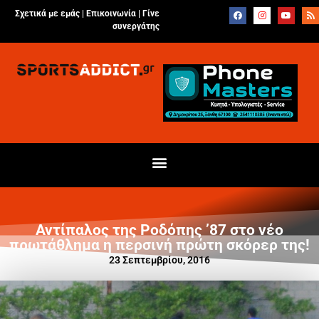
Σχετικά με εμάς |
Επικοινωνία
|
Γίνε
συνεργάτης
Αντίπαλος της Ροδόπης ’87 στο νέο
πρωτάθλημα η περσινή πρώτη σκόρερ της!
23 Σεπτεμβρίου, 2016