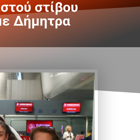
ιστού στίβου
 με Δήμητρα