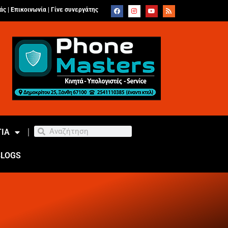
άς |
Επικοινωνία
|
Γίνε συνεργάτης
ΙΑ
BLOGS