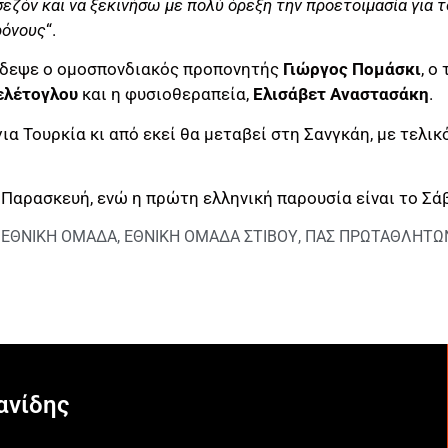
εζόν και να ξεκινήσω με πολύ όρεξη την προετοιμασία για τ
ρόνους
“.
ίδεψε ο ομοσπονδιακός προπονητής
Γιώργος
Πομάσκι
, ο
λέτογλου
και η φυσιοθεραπεία,
Ελισάβετ
Αναστασάκη
.
ια Τουρκία κι από εκεί θα μεταβεί στη Σανγκάη, με τελι
ν Παρασκευή, ενώ η πρώτη ελληνική παρουσία είναι το Σ
,
ΕΘΝΙΚΗ ΟΜΑΔΑ
,
ΕΘΝΙΚΗ ΟΜΑΔΑ ΣΤΙΒΟΥ
,
ΠΑΣ ΠΡΩΤΑΘΛΗΤΩ
ανίδης