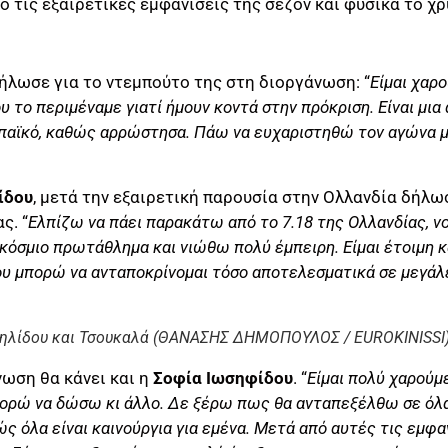
 τις εξαιρετικές εμφανίσεις της σεζόν και φυσικά το χρ
ήλωσε για το ντεμπούτο της στη διοργάνωση: “
Είμαι χαρο
 το περιμέναμε γιατί ήμουν κοντά στην πρόκριση. Είναι μια 
ωπαϊκό, καθώς αρρώστησα. Πάω να ευχαριστηθώ τον αγώνα μ
ίδου
, μετά την εξαιρετική παρουσία στην Ολλανδία δήλω
ς. “
Ελπίζω να πάει παρακάτω από το 7.18 της Ολλανδίας, ν
σμιο πρωτάθλημα και νιώθω πολύ έμπειρη. Είμαι έτοιμη κα
υ μπορώ να ανταποκρίνομαι τόσο αποτελεσματικά σε μεγάλ
υηλίδου και Τσουκαλά (ΘΑΝΑΣΗΣ ΔΗΜΟΠΟΥΛΟΣ / EUROKINISSI
ωση θα κάνει και η
Σοφία
Ιωσηφίδου
. “
Είμαι πολύ χαρούμ
μπορώ να δώσω κι άλλο. Δε ξέρω πως θα ανταπεξέλθω σε όλ
ς όλα είναι καινούργια για εμένα. Μετά από αυτές τις εμφ