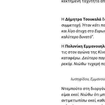
κεκτημένη ταχύτητα από
Η
Δήμητρα Τσουκαλά
δ
συμμετοχή. Ήταν κάτι που
και λίγο άτυχη στο Ευρ
καλύτερο δυνατό
“.
Η
Πολυνίκη Εμμανουηλ
τις στον αγώνα της Κίνα
καταφέρω. Δεύτερο παγκό
ρεκόρ. Νιώθω τυχερή πο
Ιωσηφίδου, Εμμανο
Ντεμπούτο στη διοργάν
είμαι εκεί. Νιώθω ότι 
αντιμετωπίσω εκεί, καθώ