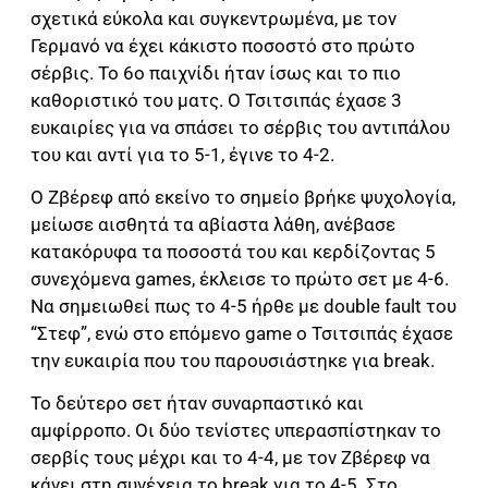
σχετικά εύκολα και συγκεντρωμένα, με τον
Γερμανό να έχει κάκιστο ποσοστό στο πρώτο
σέρβις. Το 6ο παιχνίδι ήταν ίσως και το πιο
καθοριστικό του ματς. Ο Τσιτσιπάς έχασε 3
ευκαιρίες για να σπάσει το σέρβις του αντιπάλου
του και αντί για το 5-1, έγινε το 4-2.
Ο Ζβέρεφ από εκείνο το σημείο βρήκε ψυχολογία,
μείωσε αισθητά τα αβίαστα λάθη, ανέβασε
κατακόρυφα τα ποσοστά του και κερδίζοντας 5
συνεχόμενα games, έκλεισε το πρώτο σετ με 4-6.
Να σημειωθεί πως το 4-5 ήρθε με double fault του
“Στεφ”, ενώ στο επόμενο game ο Τσιτσιπάς έχασε
την ευκαιρία που του παρουσιάστηκε για break.
Το δεύτερο σετ ήταν συναρπαστικό και
αμφίρροπο. Οι δύο τενίστες υπερασπίστηκαν το
σερβίς τους μέχρι και το 4-4, με τον Ζβέρεφ να
κάνει στη συνέχεια το break για το 4-5. Στο