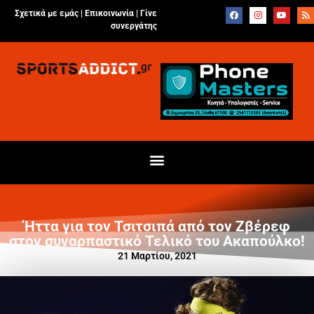
Σχετικά με εμάς |
Επικοινωνία
|
Γίνε
συνεργάτης
Ήττα για τον Τσιτσιπά από τον Ζβέρεφ
στον συναρπαστικό Τελικό του Ακαπούλκο!
21 Μαρτίου, 2021