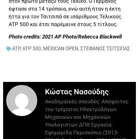
στον πρώτο μεταξύ τους Τελικό. Ο Γερμανός
έφτασε στα 14 τρόπαια, ενώ αυτή ήταν η έκτη
ήττα για τον Τσιτσιπά σε ισάριθμους Τελικούς
ATP 500 και έτσι παρέμεινε στους 5 τίτλους.
Photo credits: 2021 AP Photo/Rebecca Blackwell
ATP
,
ATP 500
,
MEXICAN OPEN
,
ΣΤΕΦΑΝΟΣ ΤΣΙΤΣΙΠΑΣ
Κώστας Νασούδης
Ακαδημαϊκές σπουδές: Απόφοιτος
του τμήματος Ηλεκτρολόγων
Μηχανικών και Μηχανικών
Υπολογιστών ΔΠΘ Εργασία:
Εφημερίδα Περισκόπιο (2013-