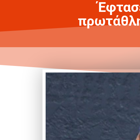
Έφτασε
πρωτάθλη