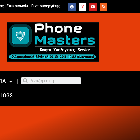
άς |
Επικοινωνία
|
Γίνε συνεργάτης
ΙΑ
BLOGS