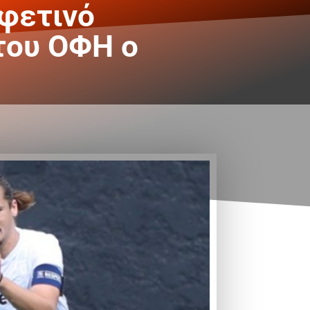
 φετινό
του ΟΦΗ ο