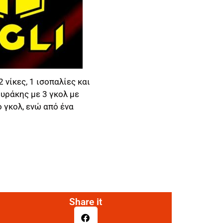
νίκες, 1 ισοπαλίες και
ουράκης με 3 γκολ με
 γκολ, ενώ από ένα
Share it