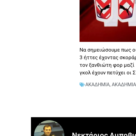
Να σημειώσουμε πως οι 
3 ήττες έχοντας σκοράρ
τον ξανθιώτη φορ μαζί 
γκολ έχουν πετύχει οι
ΑΚΑΔΗΜΙΑ
,
ΑΚΑΔΗΜΙΑ
Νεκτάριος Αμποβι