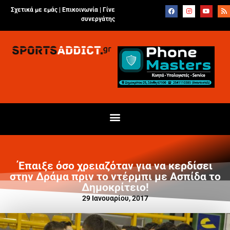
Σχετικά με εμάς |
Επικοινωνία
|
Γίνε
συνεργάτης
Έπαιξε όσο χρειαζόταν για να κερδίσει
στην Δράμα πριν το ντέρμπι με Ασπίδα το
Δημοκρίτειο!
29 Ιανουαρίου, 2017