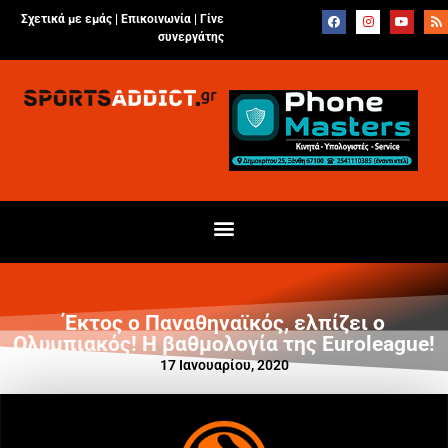
Σχετικά με εμάς |
Επικοινωνία
|
Γίνε
συνεργάτης
Έκτος ο Παναθηναϊκός, ελπίζει ο
Ολυμπιακός! Η βαθμολογία της Euroleague!
17 Ιανουαρίου, 2020