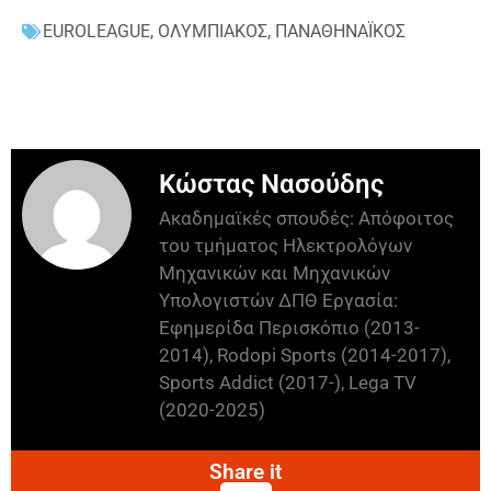
EUROLEAGUE
,
ΟΛΥΜΠΙΑΚΟΣ
,
ΠΑΝΑΘΗΝΑΪΚΟΣ
Κώστας Νασούδης
Ακαδημαϊκές σπουδές: Απόφοιτος
του τμήματος Ηλεκτρολόγων
Μηχανικών και Μηχανικών
Υπολογιστών ΔΠΘ Εργασία:
Εφημερίδα Περισκόπιο (2013-
2014), Rodopi Sports (2014-2017),
Sports Addict (2017-), Lega TV
(2020-2025)
Share it