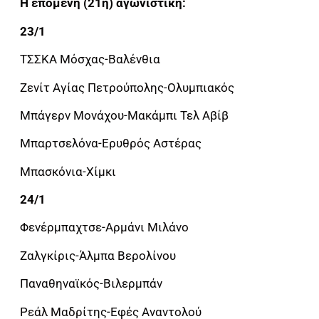
Η επόμενη (21η) αγωνιστική:
23/1
ΤΣΣΚΑ Μόσχας-Βαλένθια
Ζενίτ Αγίας Πετρούπολης-Ολυμπιακός
Μπάγερν Μονάχου-Μακάμπι Τελ Αβίβ
Μπαρτσελόνα-Ερυθρός Αστέρας
Μπασκόνια-Χίμκι
24/1
Φενέρμπαχτσε-Αρμάνι Μιλάνο
Ζαλγκίρις-Άλμπα Βερολίνου
Παναθηναϊκός-Βιλερμπάν
Ρεάλ Μαδρίτης-Εφές Αναντολού