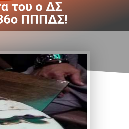
α του ο ΔΣ
 36ο ΠΠΠΔΣ!