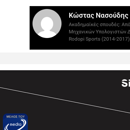
Κώστας Νασούδης
Ακαδημαϊκές σπουδές: Απ
Μηχανικών Υπολογιστών Δ
Rodopi Sports (2014-2017),