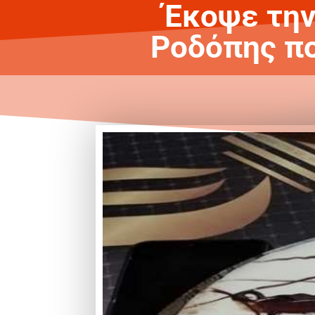
Έκοψε την
Ροδόπης πο