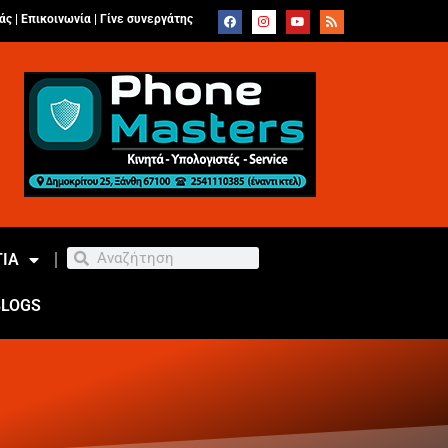
άς |
Επικοινωνία
|
Γίνε συνεργάτης
ΙΑ
BLOGS