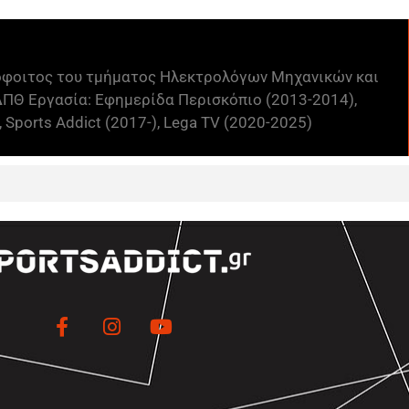
όφοιτος του τμήματος Ηλεκτρολόγων Μηχανικών και
ΠΘ Εργασία: Εφημερίδα Περισκόπιο (2013-2014),
 Sports Addict (2017-), Lega TV (2020-2025)