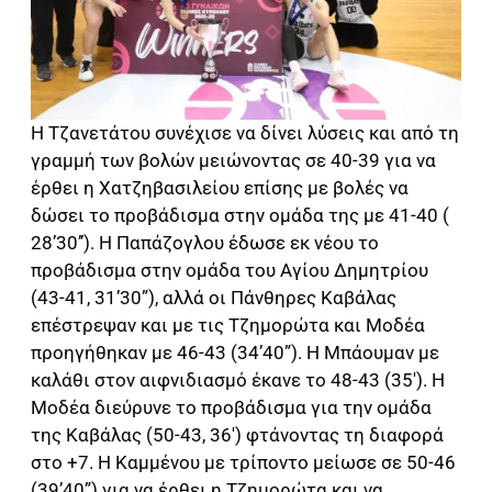
Η Τζανετάτου συνέχισε να δίνει λύσεις και από τη
γραμμή των βολών μειώνοντας σε 40-39 για να
έρθει η Χατζηβασιλείου επίσης με βολές να
δώσει το προβάδισμα στην ομάδα της με 41-40 (
28’30’’). Η Παπάζογλου έδωσε εκ νέου το
προβάδισμα στην ομάδα του Αγίου Δημητρίου
(43-41, 31’30”), αλλά οι Πάνθηρες Καβάλας
επέστρεψαν και με τις Τζημορώτα και Μοδέα
προηγήθηκαν με 46-43 (34’40”). Η Μπάουμαν με
καλάθι στον αιφνιδιασμό έκανε το 48-43 (35′). Η
Μοδέα διεύρυνε το προβάδισμα για την ομάδα
της Καβάλας (50-43, 36′) φτάνοντας τη διαφορά
στο +7. Η Καμμένου με τρίποντο μείωσε σε 50-46
(39’40”) για να έρθει η Τζημορώτα και να