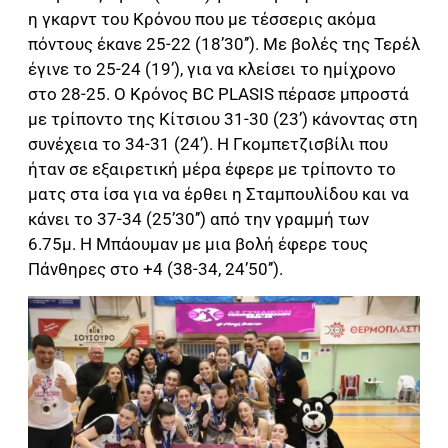
η γκαρντ του Κρόνου που με τέσσερις ακόμα
πόντους έκανε 25-22 (18’30’’). Με βολές της Τερέλ
έγινε το 25-24 (19’), για να κλείσει το ημίχρονο
στο 28-25. Ο Κρόνος BC PLASIS πέρασε μπροστά
με τρίποντο της Κίτσιου 31-30 (23’) κάνοντας στη
συνέχεια το 34-31 (24’). Η Γκομπετζισβίλι που
ήταν σε εξαιρετική μέρα έφερε με τρίποντο το
ματς στα ίσα για να έρθει η Σταμπουλίδου και να
κάνει το 37-34 (25’30’’) από την γραμμή των
6.75μ. Η Μπάουμαν με μια βολή έφερε τους
Πάνθηρες στο +4 (38-34, 24’50’’).