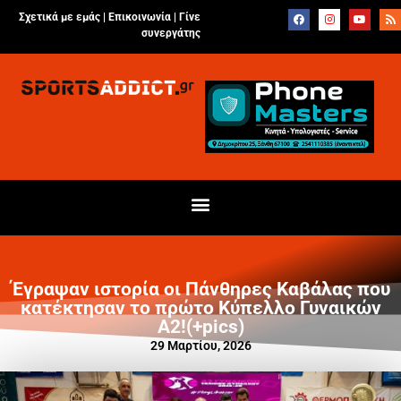
Σχετικά με εμάς |
Επικοινωνία
|
Γίνε
συνεργάτης
Έγραψαν ιστορία οι Πάνθηρες Καβάλας που
κατέκτησαν το πρώτο Κύπελλο Γυναικών
Α2!(+pics)
29 Μαρτίου, 2026