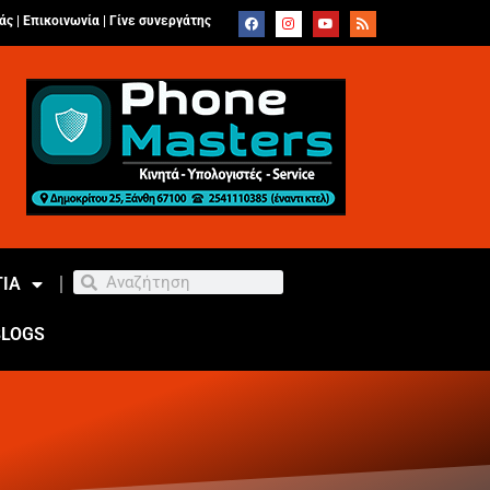
άς |
Επικοινωνία
|
Γίνε συνεργάτης
ΙΑ
BLOGS