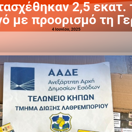
τασχέθηκαν 2,5 εκατ. 
ό με προορισμό τη Γε
4 Ιουνίου, 2025