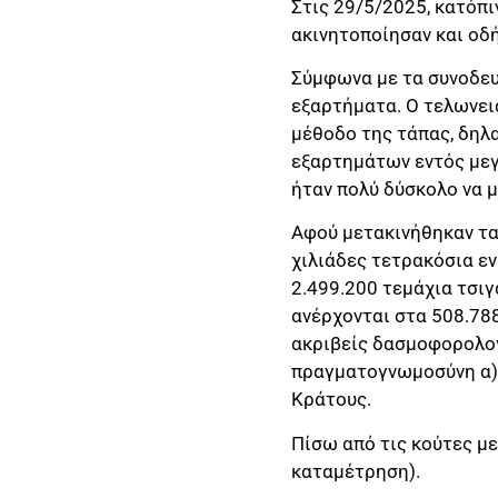
Στις 29/5/2025, κατόπ
ακινητοποίησαν και οδ
Σύμφωνα με τα συνοδευ
εξαρτήματα. Ο τελωνει
μέθοδο της τάπας, δηλ
εξαρτημάτων εντός μεγ
ήταν πολύ δύσκολο να μ
Αφού μετακινήθηκαν τα
χιλιάδες τετρακόσια εν
2.499.200 τεμάχια τσι
ανέρχονται στα 508.788
ακριβείς δασμοφορολογ
πραγματογνωμοσύνη α) τ
Κράτους.
Πίσω από τις κούτες μ
καταμέτρηση).