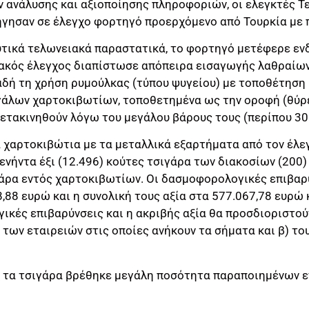
ιν ανάλυσης και αξιοποίησης πληροφοριών, οι ελεγκτές 
ήγησαν σε έλεγχο φορτηγό προερχόμενο από Τουρκία με 
τικά τελωνειακά παραστατικά, το φορτηγό μετέφερε εν
ακός έλεγχος διαπίστωσε απόπειρα εισαγωγής λαθραίων
αδή τη χρήση ρυμούλκας (τύπου ψυγείου) με τοποθέτηση
άλων χαρτοκιβωτίων, τοποθετημένα ως την οροφή (θύρε
ετακινηθούν λόγω του μεγάλου βάρους τους (περίπου 300
 χαρτοκιβώτια με τα μεταλλικά εξαρτήματα από τον έλε
ενήντα έξι (12.496) κούτες τσιγάρα των διακοσίων (200)
γάρα εντός χαρτοκιβωτίων. Οι δασμοφορολογικές επιβα
,88 ευρώ και η συνολική τους αξία στα 577.067,78 ευρώ 
ικές επιβαρύνσεις και η ακριβής αξία θα προσδιοριστού
ων εταιρειών στις οποίες ανήκουν τα σήματα και β) του
ε τα τσιγάρα βρέθηκε μεγάλη ποσότητα παραποιημένων 