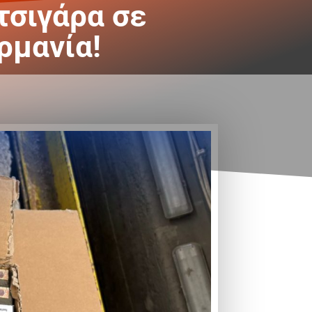
τσιγάρα σε
ρμανία!