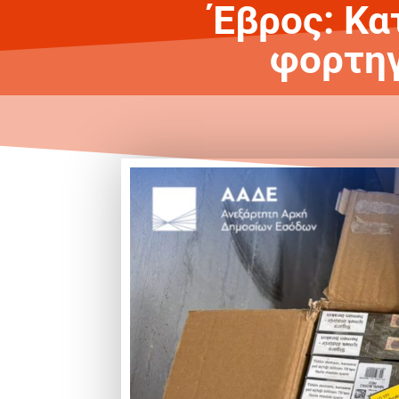
Έβρος: Κα
φορτηγ