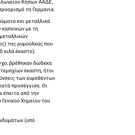
Τελωνείου Κήπων ΑΑΔΕ,
προορισμό τη Γερμανία.
δύματα και μεταλλικά
 καπνικών με τη
 μεταλλικών
ς) της ρυμούλκας που
 κιλά έκαστο).
γχο, βρέθηκαν δώδεκα
 τεμαχίων έκαστη, ήτοι
ρύνσεις των ευρεθέντων
κατά προσέγγιση. Οι
ν έπειτα από την
 Γενικού Χημείου του
ενδυμάτων (υπό