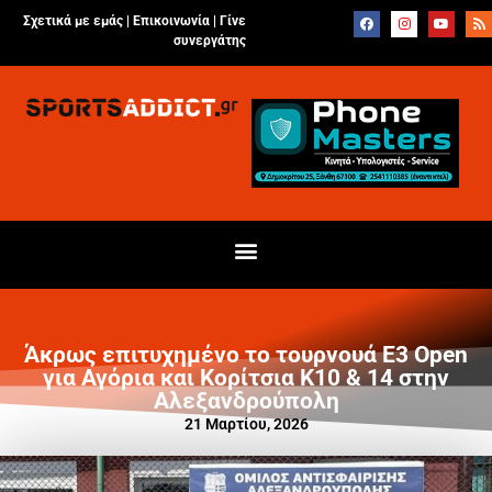
Σχετικά με εμάς |
Επικοινωνία
|
Γίνε
συνεργάτης
Άκρως επιτυχημένο το τουρνουά Ε3 Open
για Αγόρια και Κορίτσια Κ10 & 14 στην
Αλεξανδρούπολη
21 Μαρτίου, 2026