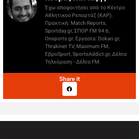
Έχω αποφοιτήσει από το Κέντρο
Αθλητικού Ρεπορτάζ (ΚΑΡ).
Πρακτική: Match Reports,
Sportday.gr, ΣΠΟΡ FM 94.6,
Onsports.gr. Εργασία: Dokari.gr,
Thrakinet TV, Maximum FM,
ΕβροSport, SportsAddict.gr, Δέλτα
Τηλεόραση - Δέλτα FM.
Share it