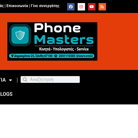
άς |
Επικοινωνία
|
Γίνε συνεργάτης
ΙΑ
BLOGS