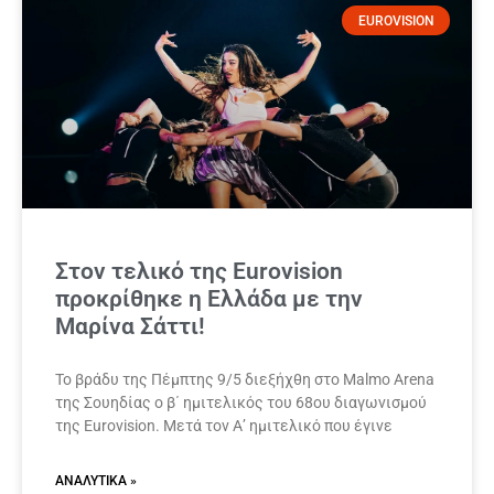
EUROVISION
Στον τελικό της Eurovision
προκρίθηκε η Ελλάδα με την
Μαρίνα Σάττι!
Το βράδυ της Πέμπτης 9/5 διεξήχθη στο Malmo Arena
της Σουηδίας ο β΄ ημιτελικός του 68ου διαγωνισμού
της Eurovision. Μετά τον Α’ ημιτελικό που έγινε
ΑΝΑΛΥΤΙΚΆ »