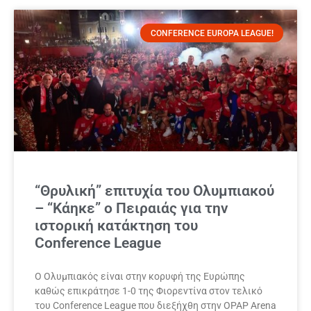
CONFERENCE EUROPA LEAGUE!
“Θρυλική” επιτυχία του Ολυμπιακού
– “Κάηκε” ο Πειραιάς για την
ιστορική κατάκτηση του
Conference League
Ο Ολυμπιακός είναι στην κορυφή της Ευρώπης
καθώς επικράτησε 1-0 της Φιορεντίνα στον τελικό
του Conference League που διεξήχθη στην OPAP Arena