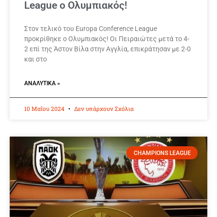
League ο Ολυμπιακός!
Στον τελικό του Europa Conference League
προκρίθηκε ο Ολυμπιακός! Οι Πειραιώτες μετά το 4-
2 επί της Άστον Βίλα στην Αγγλία, επικράτησαν με 2-0
και στο
ΑΝΑΛΥΤΙΚΆ »
10 Μαΐου 2024
Δεν υπάρχουν Σχόλια
CHAMPIONS LEAGUE