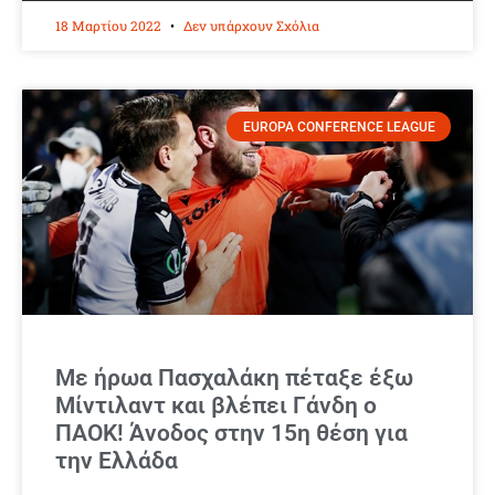
18 Μαρτίου 2022
Δεν υπάρχουν Σχόλια
EUROPA CONFERENCE LEAGUE
Με ήρωα Πασχαλάκη πέταξε έξω
Μίντιλαντ και βλέπει Γάνδη ο
ΠΑΟΚ! Άνοδος στην 15η θέση για
την Ελλάδα