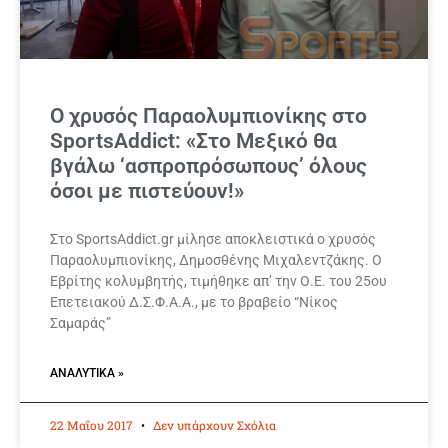
Ο χρυσός Παραολυμπιονίκης στο
SportsAddict: «Στο Μεξικό θα
βγάλω ‘ασπροπρόσωπους’ όλους
όσοι με πιστεύουν!»
Στο SportsAddict.gr μίλησε αποκλειστικά ο χρυσός
Παραολυμπιονίκης, Δημοσθένης Μιχαλεντζάκης. Ο
Εβρίτης κολυμβητής, τιμήθηκε απ’ την Ο.Ε. του 25ου
Επετειακού Δ.Σ.Φ.Α.Α., με το βραβείο “Νίκος
Σαμαράς”
ΑΝΑΛΥΤΙΚΆ »
22 Μαΐου 2017
Δεν υπάρχουν Σχόλια