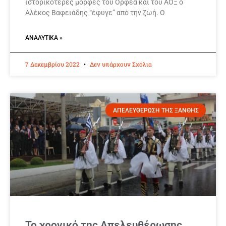
ιστορικότερες μορφές του Ορφέα και του ΑΟΞ ο
Αλέκος Βαφειάδης “έφυγε” από την ζωή. Ο
ΑΝΑΛΥΤΙΚΆ »
7 Δεκεμβρίου 2022
Δεν υπάρχουν Σχόλια
ΑΠΕΛΕΥΘΕΡΩΣΗ ΤΗΣ ΞΑΝΘΗΣ
Το χρονικό της Απελευθέρωσης