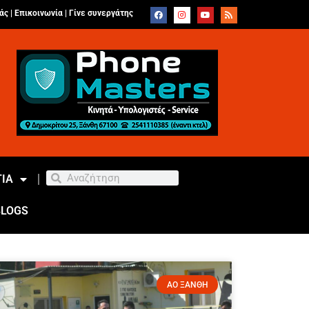
άς |
Επικοινωνία
|
Γίνε συνεργάτης
ΙΑ
BLOGS
ΑΟ ΞΑΝΘΗ