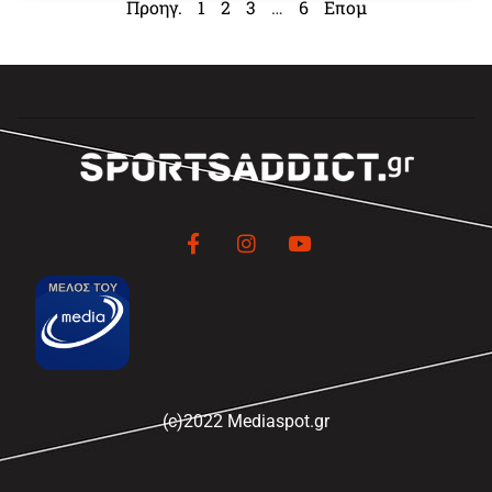
Προηγ.
1
2
3
…
6
Επομ
(c)2022 Mediaspot.gr